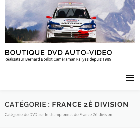
Aller
au
contenu
BOUTIQUE DVD AUTO-VIDEO
Réalisateur Bernard Boillot Caméraman Rallyes depuis 1989
Menu
QUI SOMMES-NOUS?
CHAMPIONNAT DE FRANCE
CATÉGORIE :
FRANCE 2È DIVISION
Catégorie de DVD sur le championnat de France 2è division
FRANCE 2È DIVISION
20 ANS DE ..
GROUPE 4