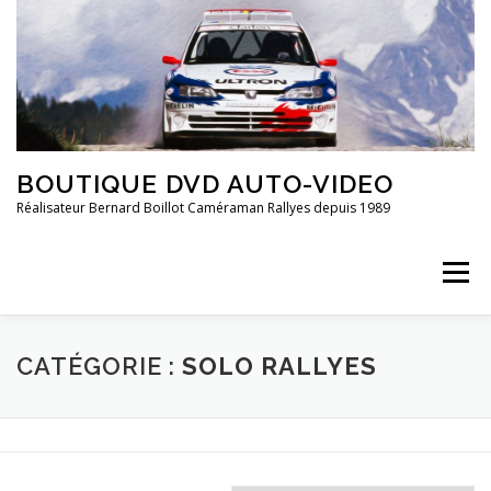
Aller
au
contenu
BOUTIQUE DVD AUTO-VIDEO
Réalisateur Bernard Boillot Caméraman Rallyes depuis 1989
Menu
QUI SOMMES-NOUS?
CHAMPIONNAT DE FRANCE
CATÉGORIE :
SOLO RALLYES
FRANCE 2È DIVISION
20 ANS DE ..
GROUPE 4