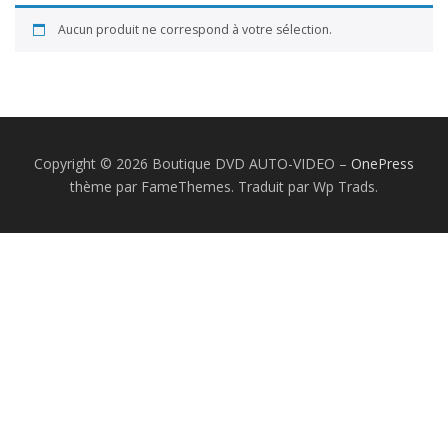
GROUPE B
GROUPE A
GROUPE F
Aucun produit ne correspond à votre sélection.
AUTO-STOP MAGAZINE
CAMÉRAS EMBARQUÉE
Copyright © 2026 Boutique DVD AUTO-VIDEO
–
OnePress
COURSES DE CÔTES
CRASHS
thème par FameThemes. Traduit par Wp Trads.
DRIVERS LÉGENDS
EN RÉGION
ETRANGER
FINALES
MARQUES
MONDIAL VINTAGE
PILOTES
CAMÉRAS EMBARQUÉES