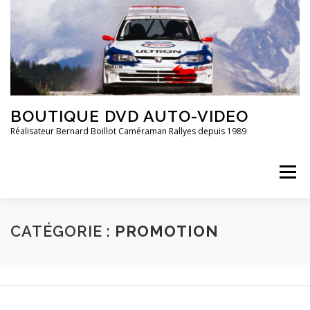
Aller
au
contenu
BOUTIQUE DVD AUTO-VIDEO
Réalisateur Bernard Boillot Caméraman Rallyes depuis 1989
Menu
QUI SOMMES-NOUS?
CHAMPIONNAT DE FRANCE
CATÉGORIE :
PROMOTION
FRANCE 2È DIVISION
20 ANS DE ..
GROUPE 4