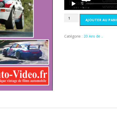
a
i
:
quantité
t
1
AJOUTER AU PANI
de
0
20
:
,
Ans
1
0
Catégorie :
20 Ans de ..
de
5
0
Rouergue
,
€
0
.
0
€
.