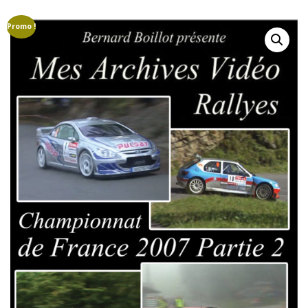
GROUPE B
GROUPE A
GROUPE F
Promo !
AUTO-STOP MAGAZINE
CAMÉRAS EMBARQUÉE
COURSES DE CÔTES
CRASHS
DRIVERS LÉGENDS
EN RÉGION
ETRANGER
FINALES
MARQUES
MONDIAL VINTAGE
PILOTES
CAMÉRAS EMBARQUÉES