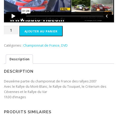
i
e
a
l
l
e
é
s
t
t
a
quantité
AJOUTER AU PANIER
i
:
de
t
1
France
0
2007
Catégories :
Championnat de France
,
DVD
:
,
partie
1
0
2
Description
5
0
,
€
0
.
DESCRIPTION
0
€
Deuxième partie du championnat de France des rallyes 2007
.
Avec le Rallye du Mont-Blanc, le Rallye du Touquet, le Criterium des
Cévennes et le Rallye du Var
1h30 d’images
PRODUITS SIMILAIRES