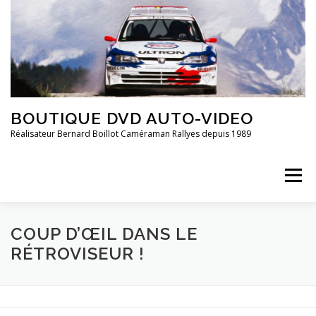
Aller
au
contenu
BOUTIQUE DVD AUTO-VIDEO
Réalisateur Bernard Boillot Caméraman Rallyes depuis 1989
Menu
COUP D’ŒIL DANS LE
QUI SOMMES-NOUS?
CHAMPIONNAT DE FRANCE
RÉTROVISEUR !
FRANCE 2È DIVISION
20 ANS DE ..
GROUPE 4