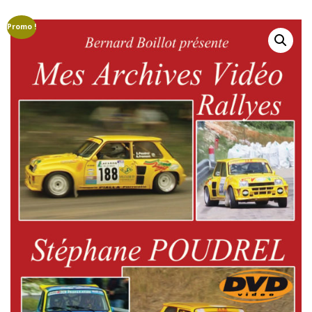
GROUPE B
GROUPE A
GROUPE F
Promo !
AUTO-STOP MAGAZINE
CAMÉRAS EMBARQUÉE
COURSES DE CÔTES
CRASHS
DRIVERS LÉGENDS
EN RÉGION
ETRANGER
FINALES
MARQUES
MONDIAL VINTAGE
PILOTES
CAMÉRAS EMBARQUÉES