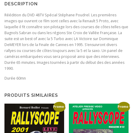
DESCRIPTION
i
e
a
l
Réédition du DVD 48TV Spécial Stéphane Poudrel. Les premières
l
e
images qui ouvrent ce film sont celles avec la Renault 5 Proto, avec
é
s
laquelle il fit connaître son pilotage lors des courses de côtes telles que
t
t
Bagnols Sabran ou dans les régions Ste Croix de Vallée Française. La
a
suite est un best of avec la 5 Turbo avec LA Victoire sur Dominique
i
:
DeMEYER lors de la Finale de Cannes en 1995. S’ensuivront divers
t
1
rallyes ou courses de côtes toujours avec la 5 et la saxo. Un panel de
0
caméras embarquées vous sera proposé ainsi que des interviews.
:
,
Durée 65 minutes. Images tournées à partir du début des des années
1
0
1990.
5
0
,
€
Durée 60mn
0
.
0
€
PRODUITS SIMILAIRES
.
Promo !
Promo !