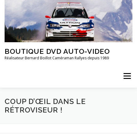
Aller
au
contenu
BOUTIQUE DVD AUTO-VIDEO
Réalisateur Bernard Boillot Caméraman Rallyes depuis 1989
Menu
COUP D’ŒIL DANS LE
QUI SOMMES-NOUS?
CHAMPIONNAT DE FRANCE
RÉTROVISEUR !
FRANCE 2È DIVISION
20 ANS DE ..
GROUPE 4