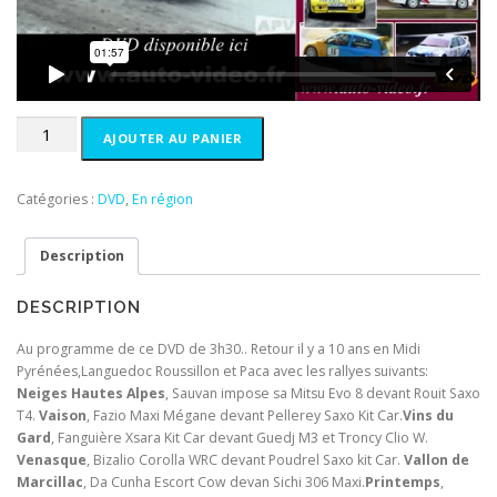
i
e
a
l
l
e
é
s
t
t
a
quantité
AJOUTER AU PANIER
i
:
de
t
1
Sud
0
de
Catégories :
DVD
,
En région
:
,
France
1
0
2006
Description
5
0
,
€
0
.
DESCRIPTION
0
€
Au programme de ce DVD de 3h30.. Retour il y a 10 ans en Midi
.
Pyrénées,Languedoc Roussillon et Paca avec les rallyes suivants:
Neiges Hautes Alpes
, Sauvan impose sa Mitsu Evo 8 devant Rouit Saxo
T4.
Vaison
, Fazio Maxi Mégane devant Pellerey Saxo Kit Car.
Vins du
Gard
, Fanguière Xsara Kit Car devant Guedj M3 et Troncy Clio W.
Venasque
, Bizalio Corolla WRC devant Poudrel Saxo kit Car.
Vallon de
Marcillac
, Da Cunha Escort Cow devan Sichi 306 Maxi.
Printemps
,