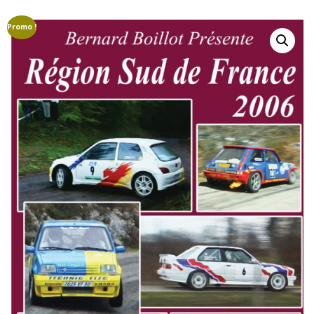
GROUPE B
GROUPE A
GROUPE F
Promo !
AUTO-STOP MAGAZINE
CAMÉRAS EMBARQUÉE
COURSES DE CÔTES
CRASHS
DRIVERS LÉGENDS
EN RÉGION
ETRANGER
FINALES
MARQUES
MONDIAL VINTAGE
PILOTES
CAMÉRAS EMBARQUÉES