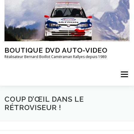
Aller
au
contenu
BOUTIQUE DVD AUTO-VIDEO
Réalisateur Bernard Boillot Caméraman Rallyes depuis 1989
Menu
COUP D’ŒIL DANS LE
QUI SOMMES-NOUS?
CHAMPIONNAT DE FRANCE
RÉTROVISEUR !
FRANCE 2È DIVISION
20 ANS DE ..
GROUPE 4