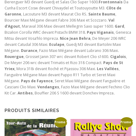
Berenguer M3 devant Guedj et Salas Clio Super 1600.
Frontonnais
Da
Cunha Escort Cosw devant Chivaydel et Toutouyoutte M3.
Côte de
Garonne
, Lacouture M3 devant Maurat Clio RS
. Sainte Baume
,
Bourcier Maxi Mégane devant Fabre 306 Maxi et Scozzaro.
Val
d’Agout
, Maraval 306 Maxi devant Mellegrin Saxo super 1600.
Gard
,
Bizalion Corolla WRC devant Pistachi BMW 318.
Pays Viganais
, Genesca
Mitsu devant Vosa’hlo Impreza.
Nice Jean Behra
, De Meyer 206 WRC
devant Catudal 306 Maxi.
Eculape
, Guedj M3 devant Bartolini Maxi
Mégane.
Durance
, Fazio Maxi Mégane devant Lubrano 306 Maxi
.
Rouergue
, Grosset Janin 307 wrc devant Robert Clio s1600
. Cigalois
,
De Meyer 206 wrc devant Trimatis et Rizo 318 Compact.
Pays de St
Yriex
, Mora 318i devant Roché et Pijassou 306 Maxi.
Les Vallées
,
Fanguière Mégane Maxi devant Puppo R11 Turbo et Seret Maxi
Mégane.
Pays de Fayence
, Seret Maxi Mégane devant Fanguière et
Casciani Clio Maxi.
Vendanges
, Fazio Maxi Mégane devant Fechino Clio
Kit Car.
Antibes
, Bouffier 206 S 1600 devant Donchev Impreza
.
PRODUITS SIMILAIRES
Promo !
Promo !