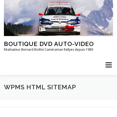
Aller
au
contenu
BOUTIQUE DVD AUTO-VIDEO
Réalisateur Bernard Boillot Caméraman Rallyes depuis 1989
Menu
QUI SOMMES-NOUS?
CHAMPIONNAT DE FRANCE
WPMS HTML SITEMAP
FRANCE 2È DIVISION
20 ANS DE ..
GROUPE 4