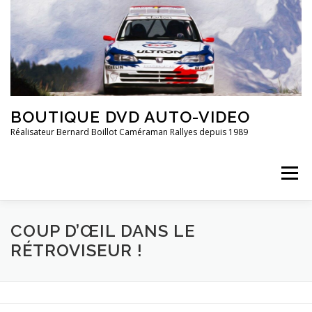
Aller
au
contenu
BOUTIQUE DVD AUTO-VIDEO
Réalisateur Bernard Boillot Caméraman Rallyes depuis 1989
Menu
COUP D’ŒIL DANS LE
QUI SOMMES-NOUS?
CHAMPIONNAT DE FRANCE
RÉTROVISEUR !
FRANCE 2È DIVISION
20 ANS DE ..
GROUPE 4