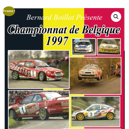
GROUPE B
GROUPE A
GROUPE F
Promo !
AUTO-STOP MAGAZINE
CAMÉRAS EMBARQUÉE
COURSES DE CÔTES
CRASHS
DRIVERS LÉGENDS
EN RÉGION
ETRANGER
FINALES
MARQUES
MONDIAL VINTAGE
PILOTES
CAMÉRAS EMBARQUÉES