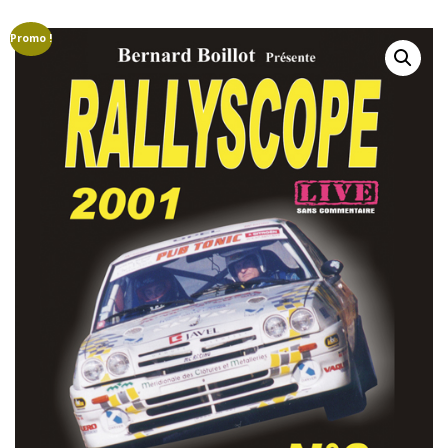
GROUPE B
GROUPE A
GROUPE F
Promo !
AUTO-STOP MAGAZINE
CAMÉRAS EMBARQUÉE
COURSES DE CÔTES
CRASHS
DRIVERS LÉGENDS
EN RÉGION
ETRANGER
FINALES
MARQUES
MONDIAL VINTAGE
PILOTES
CAMÉRAS EMBARQUÉES