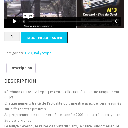
i
e
a
l
l
e
é
s
t
t
a
quantité
i
:
AJOUTER AU PANIER
de
t
1
Rallyscope
0
3
:
,
Catégories :
DVD
,
Rallyscope
1
0
5
0
Description
,
€
0
.
DESCRIPTION
0
€
Réédition en DVD. A l’époque cette collection était sortie uniquement
.
en K7,
Chaque numéro traité de l’actualité du trimestre avec de long résumés
sur différentes épreuves.
Au programme de ce numéro 3 de l’année 2001 consacré au rallyes du
Sud de la France:
Le Rallye Cévenol, le rallye des Vins du Gard, le rallye Baldomérien, le