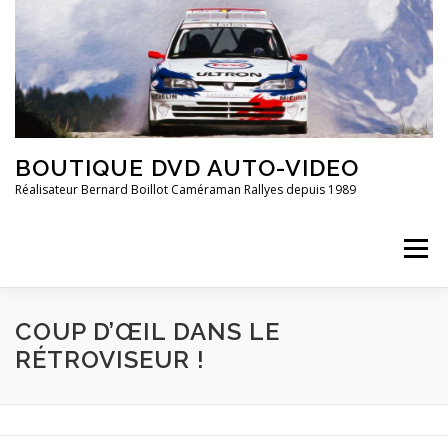
Aller
au
contenu
BOUTIQUE DVD AUTO-VIDEO
Réalisateur Bernard Boillot Caméraman Rallyes depuis 1989
Menu
COUP D’ŒIL DANS LE
QUI SOMMES-NOUS?
CHAMPIONNAT DE FRANCE
RÉTROVISEUR !
FRANCE 2È DIVISION
20 ANS DE ..
GROUPE 4