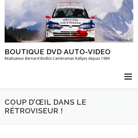
Aller
au
contenu
BOUTIQUE DVD AUTO-VIDEO
Réalisateur Bernard Boillot Caméraman Rallyes depuis 1989
Menu
COUP D’ŒIL DANS LE
QUI SOMMES-NOUS?
CHAMPIONNAT DE FRANCE
RÉTROVISEUR !
FRANCE 2È DIVISION
20 ANS DE ..
GROUPE 4