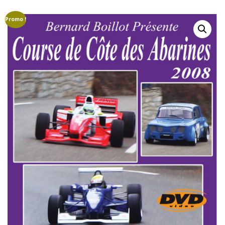
GROUPE B
GROUPE A
GROUPE F
Promo !
AUTO-STOP MAGAZINE
CAMÉRAS EMBARQUÉE
COURSES DE CÔTES
CRASHS
DRIVERS LÉGENDS
EN RÉGION
ETRANGER
FINALES
MARQUES
MONDIAL VINTAGE
PILOTES
CAMÉRAS EMBARQUÉES