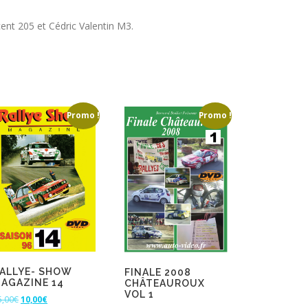
ent 205 et Cédric Valentin M3.
Promo !
Promo !
ALLYE- SHOW
FINALE 2008
AGAZINE 14
CHÂTEAUROUX
VOL 1
L
L
5,00
€
10,00
€