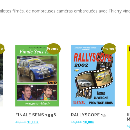
 pilotes filmés, de nombreuses caméras embarquées avec Thierry Vinc
o !
Promo !
Promo !
R
RALLYSCOPE 15
FINALE SENS 1996
M
L
L
L
L
15,00
€
10,00
€
15,00
€
10,00
€
1
e
e
e
e