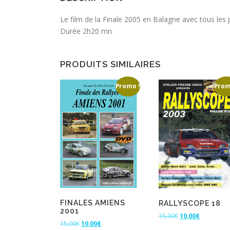
Le film de la Finale 2005 en Balagne avec tous les
Durée 2h20 mn
PRODUITS SIMILAIRES
Promo !
Prom
FINALES AMIENS
RALLYSCOPE 18
2001
L
L
15,00
€
10,00
€
L
L
15,00
€
10,00
€
e
e