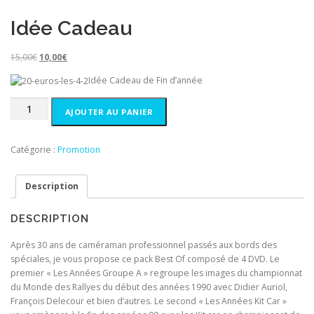
RALLYE-SHOW
RALLYE-SHOW MAGAZINE
Idée Cadeau
L
L
15,00
€
10,00
€
e
e
RALLYES LEGEND
RALLYSCOPE
SOLO RALLYES
Idée Cadeau de Fin d’année
p
p
r
r
quantité
AJOUTER AU PANIER
i
i
de
CONTACT
PANIER CLIENT
x
x
Idée
i
a
Cadeau
Catégorie :
Promotion
n
c
i
t
MENTIONS LÉGALES
MON COMPTE
t
u
Description
i
e
a
l
DESCRIPTION
l
e
é
s
Après 30 ans de caméraman professionnel passés aux bords des
t
t
spéciales, je vous propose ce pack Best Of composé de 4 DVD. Le
a
premier « Les Années Groupe A » regroupe les images du championnat
i
:
du Monde des Rallyes du début des années 1990 avec Didier Auriol,
t
1
François Delecour et bien d’autres. Le second « Les Années Kit Car »
0