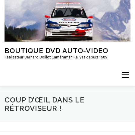
Aller
au
contenu
BOUTIQUE DVD AUTO-VIDEO
Réalisateur Bernard Boillot Caméraman Rallyes depuis 1989
Menu
COUP D’ŒIL DANS LE
QUI SOMMES-NOUS?
CHAMPIONNAT DE FRANCE
RÉTROVISEUR !
FRANCE 2È DIVISION
20 ANS DE ..
GROUPE 4