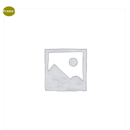
GROUPE B
GROUPE A
GROUPE F
Promo !
AUTO-STOP MAGAZINE
CAMÉRAS EMBARQUÉE
COURSES DE CÔTES
CRASHS
DRIVERS LÉGENDS
EN RÉGION
ETRANGER
FINALES
MARQUES
MONDIAL VINTAGE
PILOTES
CAMÉRAS EMBARQUÉES