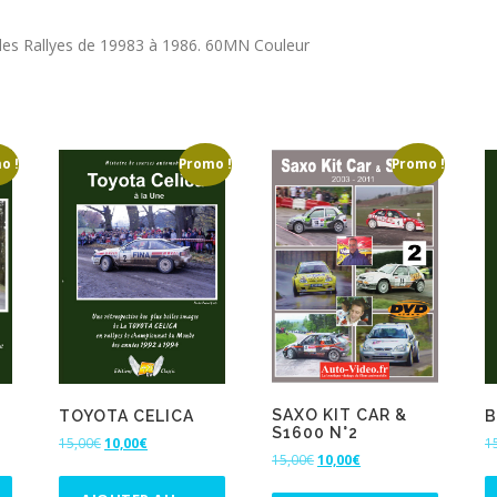
es Rallyes de 19983 à 1986. 60MN Couleur
o !
Promo !
Promo !
SAXO KIT CAR &
TOYOTA CELICA
B
S1600 N°2
L
L
15,00
€
10,00
€
1
L
L
15,00
€
10,00
€
e
e
e
e
p
p