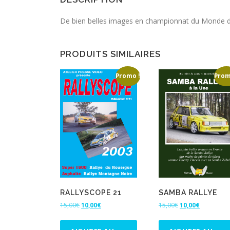
De bien belles images en championnat du Monde d
PRODUITS SIMILAIRES
Promo !
Prom
SAMBA RALLYE
RALLYSCOPE 21
L
L
L
L
15,00
€
10,00
€
15,00
€
10,00
€
e
e
e
e
p
p
p
p