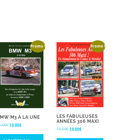
Promo !
Promo !
LES FABULEUSES
MW M3 À LA UNE
ANNÉES 306 MAXI
L
L
5,00
€
10,00
€
L
L
15,00
€
10,00
€
e
e
e
e
p
p