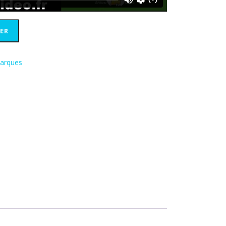
ER
arques