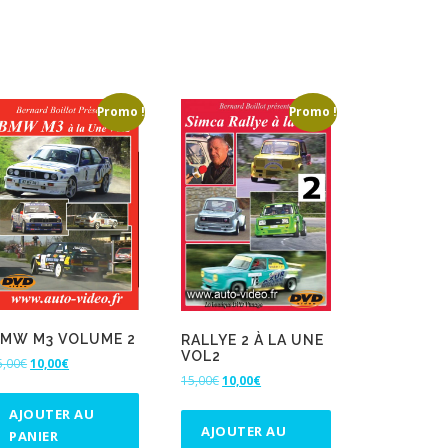
Promo !
Promo !
MW M3 VOLUME 2
RALLYE 2 À LA UNE
VOL2
L
L
5,00
€
10,00
€
L
L
15,00
€
10,00
€
e
e
e
e
p
p
AJOUTER AU
p
p
r
r
AJOUTER AU
PANIER
r
r
i
i