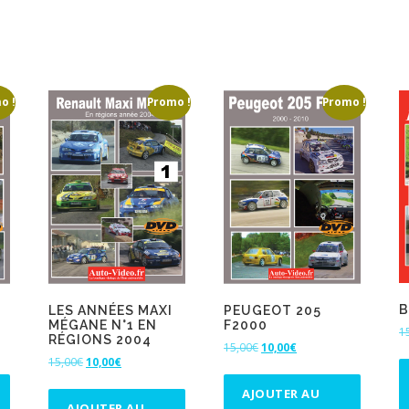
o !
Promo !
Promo !
B
LES ANNÉES MAXI
PEUGEOT 205
MÉGANE N°1 EN
F2000
1
RÉGIONS 2004
L
L
15,00
€
10,00
€
L
L
15,00
€
10,00
€
e
e
e
e
p
p
AJOUTER AU
p
p
r
r
AJOUTER AU