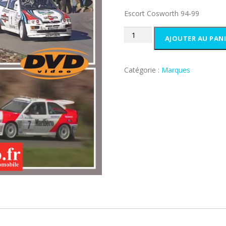
a
Escort Cosworth 94-99
i
:
quantité
t
1
AJOUTER AU PANI
de
0
Escort
:
,
Cosworth
2
0
Catégorie :
Marques
94-
0
0
98
,
€
0
.
0
€
.