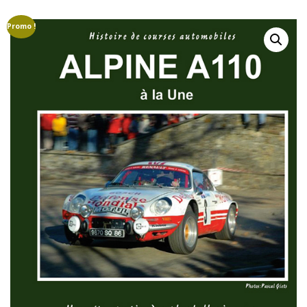
GROUPE B
GROUPE A
GROUPE F
Promo !
AUTO-STOP MAGAZINE
CAMÉRAS EMBARQUÉE
COURSES DE CÔTES
CRASHS
DRIVERS LÉGENDS
EN RÉGION
ETRANGER
FINALES
MARQUES
MONDIAL VINTAGE
PILOTES
CAMÉRAS EMBARQUÉES