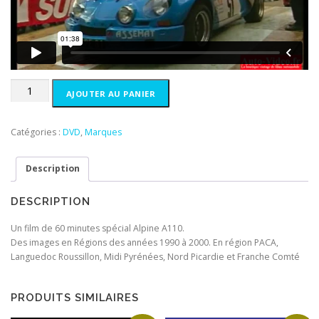
i
e
a
l
l
e
é
s
t
t
a
quantité
i
:
AJOUTER AU PANIER
de
t
1
Alpine
0
A110
:
,
Catégories :
DVD
,
Marques
1
0
5
0
Description
,
€
0
.
DESCRIPTION
0
€
Un film de 60 minutes spécial Alpine A110.
.
Des images en Régions des années 1990 à 2000. En région PACA,
Languedoc Roussillon, Midi Pyrénées, Nord Picardie et Franche Comté
PRODUITS SIMILAIRES