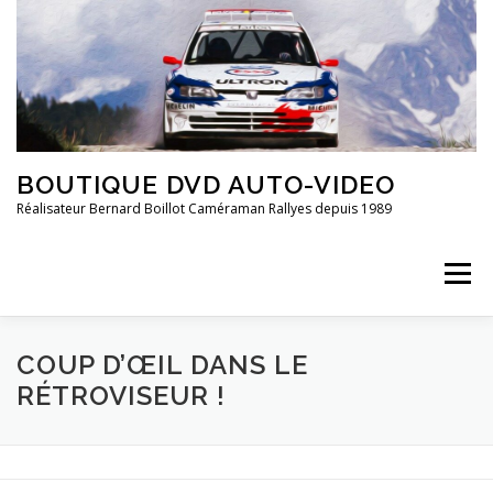
Aller
au
contenu
BOUTIQUE DVD AUTO-VIDEO
Réalisateur Bernard Boillot Caméraman Rallyes depuis 1989
Menu
COUP D’ŒIL DANS LE
QUI SOMMES-NOUS?
CHAMPIONNAT DE FRANCE
RÉTROVISEUR !
FRANCE 2È DIVISION
20 ANS DE ..
GROUPE 4