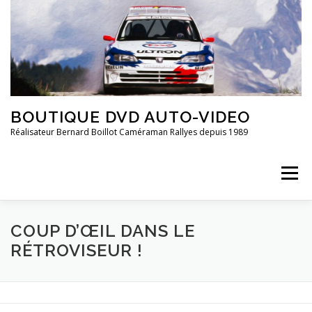
Aller
au
contenu
BOUTIQUE DVD AUTO-VIDEO
Réalisateur Bernard Boillot Caméraman Rallyes depuis 1989
Menu
COUP D’ŒIL DANS LE
QUI SOMMES-NOUS?
CHAMPIONNAT DE FRANCE
RÉTROVISEUR !
FRANCE 2È DIVISION
20 ANS DE ..
GROUPE 4