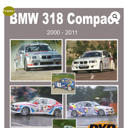
GROUPE B
GROUPE A
GROUPE F
Promo !
AUTO-STOP MAGAZINE
CAMÉRAS EMBARQUÉE
COURSES DE CÔTES
CRASHS
DRIVERS LÉGENDS
EN RÉGION
ETRANGER
FINALES
MARQUES
MONDIAL VINTAGE
PILOTES
CAMÉRAS EMBARQUÉES