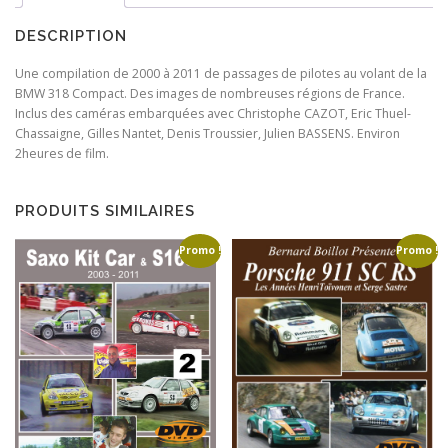
i
e
a
l
DESCRIPTION
l
e
é
s
Une compilation de 2000 à 2011 de passages de pilotes au volant de la
t
t
BMW 318 Compact. Des images de nombreuses régions de France.
a
Inclus des caméras embarquées avec Christophe CAZOT, Eric Thuel-
i
:
Chassaigne, Gilles Nantet, Denis Troussier, Julien BASSENS. Environ
t
1
2heures de film.
0
:
,
1
0
PRODUITS SIMILAIRES
5
0
,
€
Promo !
Promo !
0
.
0
€
.