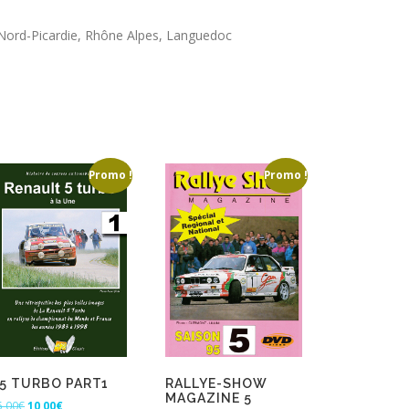
 Nord-Picardie, Rhône Alpes, Languedoc
Promo !
Promo !
5 TURBO PART1
RALLYE-SHOW
MAGAZINE 5
L
L
5,00
€
10,00
€