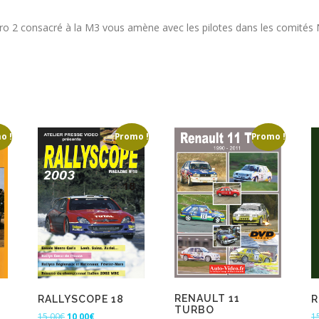
ro 2 consacré à la M3 vous amène avec les pilotes dans les comités
o !
Promo !
Promo !
RENAULT 11
R
RALLYSCOPE 18
TURBO
L
L
1
15,00
€
10,00
€